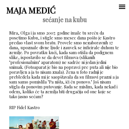
Jump to navigation
MAJA MEDIĆ
sećanje na kubu
Main
Mira, Olga i ja smo 2007. godine imale tu sreću da
menu
posetimo Kubu, i stigle smo mesec dana pošto je Kastro
predao vlast svom bratu. Provele smo nezaboravnih 17
dana, upoznale divne ljude i zauvek se inficirale duhom te
zemlje. Po povratku kući, kada sam otišla da podignem
slike, ispostavilo se da devet filmova (slikanih
"profesionalnim" aparatom) ne sadrže ni jedan jedini
snimak. (Fotoaparat je bio na popravci pre puta ali nije bio
poravljen a ja to nisam znala). Žena u foto radnji je
prebledela kada mi je saopštavala da su filmovi prazni a ja
sam samo pomislila "Pa ništa, ići ću ponovo." Još nisam
stigla da ponovim putovanje. Sada se mislim, kada nekad i
odem, koliko će ta zemlja biti drugačija od one koje se
tako jasno sećam?
RIP Fidel Kastro